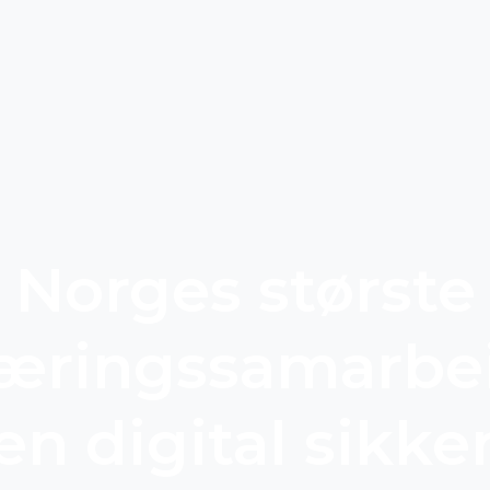
Norges største
æringssamarbe
en digital sikke