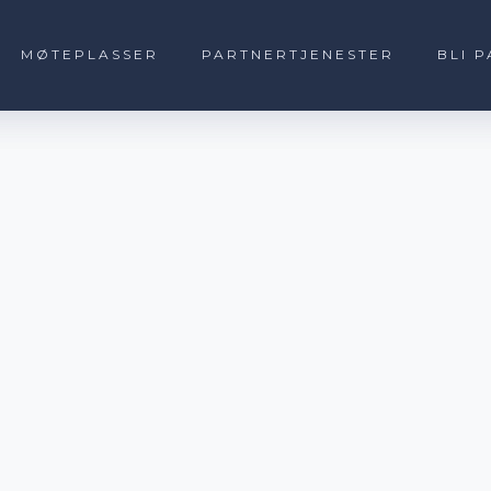
MØTEPLASSER
MØTEPLASSER
PARTNERTJENESTER
PARTNERTJENESTER
BLI 
BLI 